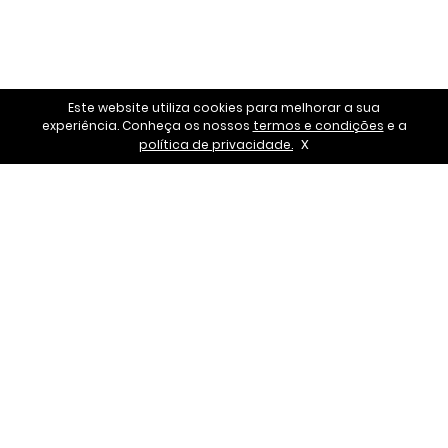
Este website utiliza cookies para melhorar a sua
experiência. Conheça os nossos
termos e condições
e a
X
política de privacidade.
Quem Somos
Apresentação